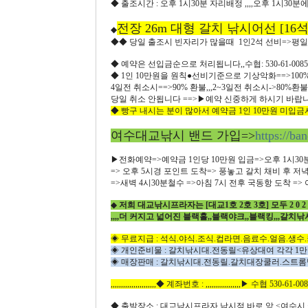
◆ 출조시간 : 오후 1시30분 자리배정 ,,,,오후 1시30분에출
전장 26m 대형 갈치 낚시어선 [16석
◆
◆◆ 당일 출조시 빈자리가 많을때 1인2석 선비=>평일 
◆ 예약은 선입금순으로 처리됩니다,,수협: 530-61-00
◆ 1인 10만원을 원칙●선비기준으로 기상악화==>100%환
4일전 취소시==>90% 환불,,,2~3일전 취소시->80%
당일 취소 안됩니다 ==>▶예약 신중하게 하시기 바랍니다,,,,
◆ 빵구 내시는 분이 많아서 예약금 1인 10만원 미
여수대교낚시 밴드 가입=>
https://ba
▶전화예약=>예약금 1인당 10만원 입금=>오후 1시30
=> 오후 5시경 포인트 도착=> 풍놓고 갈치 채비 후 저
=>새벽 4시30분철수 =>아침 7시 전후 국동항 도착 => 아침
◆
저희 대교낚시프라자는 [대교1호 2호 3호] 모두 2 0
,,,,더 커지고 넓어진 블랙홀,,블랙야크,,블랙킹,,,갈치낚
◈ 무료지급 : 석식.야식.조식.컵라면.음료수.얼음.생수.
◈ 개인준비물 : 갈치낚시대.전동릴<유상대여 각각 1
◈ 매장판매 : 갈치낚시대.전동릴.갈치대장쿨러.스트롬
,,,,,,,,,,,,,,,,,,,,,,◆ 계좌번호 : ,,,,,,,,,,,,,,,,,▶ 수협 530-61-0
◆ 출발장소 : 대교낚시프라자 낚시점 바로 앞 <여수시 국동