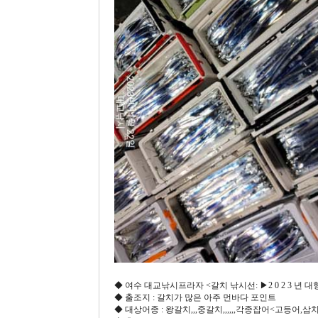
◆ 여수 대교낚시프라자 <갈치 낚시선: ▶2 0 2 3 년 대형
◆ 출조지 : 갈치가 많은 아주 먼바다 포인트
◆ 대상어종 : 왕갈치,,,중갈치,,,,,,각종잡어<고등어,