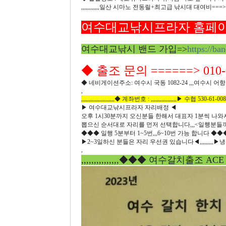
,,,,,,,,,,,,일산 시마노 전동릴+최고급 낚시대 대여비==
여수대교낚시프라자 홈페이
여수대교낚시 밴드 가입=>
https://ba
◆ 출조 문의 ======> 010-6
◆ 네비게이션주소: 여수시 국동 1082-24 ,,,여수시
,
,,,,,,,,,,,,,,,,,,,,,,◆ 계좌번호 : ,,,,,,,,,,,,,,,,,▶ 수협 530-61-0
▶ 여수대교낚시프라자 자리배정 ◀
오후 1시30분까지 오신분들 한해서 대표자 1분씩 나와서 
뽑으신 순서대로 자리를 먼저 선택합니다,,,<일행분들
◆◆◆ 일행 5분부터 1~5번,,,6~10번 가능 합니다 ◆◆◆
▶2~3일하신 분들은 자리 우선권 있습니다◀,,,,,,,,,
,
,,,,,,,,,,,,,,,◆◆◆ 여수갈치출조 ACE