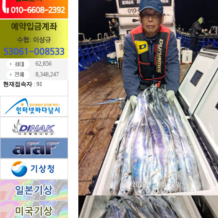
62,856
8,348,247
현재접속자
: 91