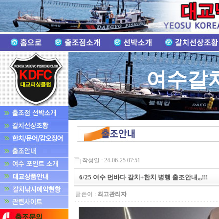
여수갈
작성일 : 24-06-25 07:51
6/25 여수 먼바다 갈치+한치 병행 출조안내,,,!!!
글쓴이 :
최고관리자