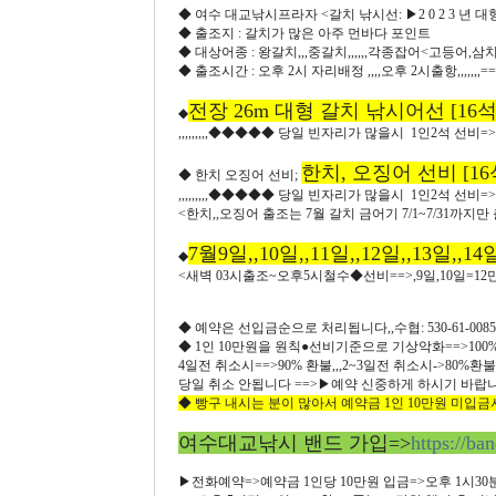
◆ 여수 대교낚시프라자 <갈치 낚시선: ▶2 0 2 3 년 대형
◆ 출조지 : 갈치가 많은 아주 먼바다 포인트
◆ 대상어종 : 왕갈치,,,중갈치,,,,,,각종잡어<고등어,
◆ 출조시간 : 오후 2시 자리배정 ,,,,오후 2시출항,,,,,,,
전장 26m 대형 갈치 낚시어선 [16석
◆
,,,,,,,,,◆◆◆◆◆ 당일 빈자리가 많을시 1인2석 선비=>2
한치, 오징어 선비 [16
◆ 한치 오징어 선비;
,,,,,,,,,◆◆◆◆◆ 당일 빈자리가 많을시 1인2석 선비=>2
<한치,,오징어 출조는 7월 갈치 금어기 7/1~7/31까지만
7월9일,,10일,,11일,,12일,,13일,
◆
<새벽 03시출조~오후5시철수◆선비==>,9일,10일=12만원,,
◆ 예약은 선입금순으로 처리됩니다,,수협: 530-61-00
◆ 1인 10만원을 원칙●선비기준으로 기상악화==>100%환
4일전 취소시==>90% 환불,,,2~3일전 취소시->80%
당일 취소 안됩니다 ==>▶예약 신중하게 하시기 바랍니다,,,,
◆ 빵구 내시는 분이 많아서 예약금 1인 10만원 미
여수대교낚시 밴드 가입=>
https://ba
▶전화예약=>예약금 1인당 10만원 입금=>오후 1시30