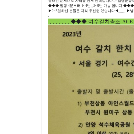
뽑으신 순서대로 자리를 먼저 선택합니다,,,<일행분들
◆◆◆ 일행 4분부터 1~4번,,,5~9번 가능 합니다 ◆◆◆,
▶2~3일하신 분들은 자리 우선권 있습니다◀,,,,,,,,,
,
,,,,,,,,,,,,,,,◆◆◆ 여수갈치출조 ACE