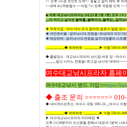
=> 오후 5시경 포인트 도착=> 풍놓고 갈치 채비 후 저
=>새벽 4시30분철수 =>아침 7시 전후 국동항 도착 => 아침
◆
저희 대교낚시프라자는 [대교1호 2호 3호] 모두 2 0
,,,,더 커지고 넓어진 블랙홀,,블랙야크,,블랙킹,,,갈치낚
◈ 무료지급 : 석식.야식.조식.컵라면.음료수.얼음.생수.
◈ 개인준비물 : 갈치낚시대.전동릴<유상대여 각각 1
◈ 매장판매 : 갈치낚시대.전동릴.갈치대장쿨러.스트롬
,,,,,,,,,,,,,,,,,,,,,,◆ 계좌번호 : ,,,,,,,,,,,,,,,,,▶ 수협 530-61-0
◆ 출발장소 : 대교낚시프라자 낚시점 바로 앞 <여수시 국동
,,,,,,,,,,,,일산 시마노 전동릴+최고급 낚시대 대여비==
여수대교낚시프라자 홈페이
여수대교낚시 밴드 가입=>
https://ba
◆ 출조 문의 ======> 010-6
◆ 네비게이션주소: 여수시 국동 1082-24 ,,,여수시
,
,,,,,,,,,,,,,,,,,,,,,,◆ 계좌번호 : ,,,,,,,,,,,,,,,,,▶ 수협 530-61-0
▶ 여수대교낚시프라자 자리배정 ◀
오후 1시30분까지 오신분들 한해서 대표자 1분씩 나와서 