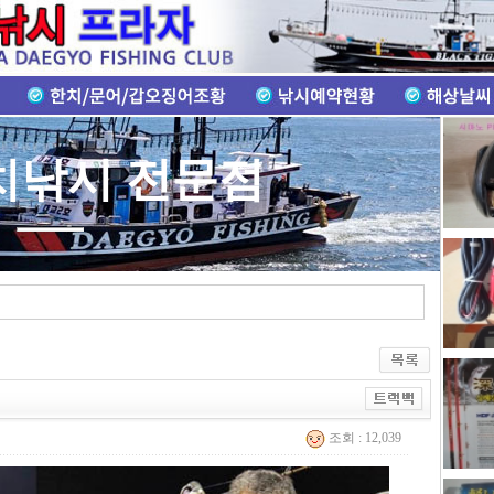
치낚시 1번지
조회 : 12,039