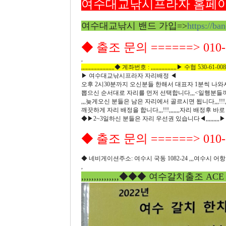
여수대교낚시프라자 홈페이
여수대교낚시 밴드 가입=>
https://ba
◆ 출조 문의 ======> 010-6
,
,,,,,,,,,,,,,,,,,,,,,,◆ 계좌번호 : ,,,,,,,,,,,,,,,,,▶ 수협 530-61-0
▶ 여수대교낚시프라자 자리배정 ◀
오후 2시30분까지 오신분들 한해서 대표자 1분씩 나와서 
뽑으신 순서대로 자리를 먼저 선택합니다,,,<일행분들
,,,늦게오신 분들은 남은 자리에서 골르시면 됩니다,,,!!
깨끗하게 자리 배정을 합니다,,,!!!,,,,,,,자리 배정후 바로 
◆▶2~3일하신 분들은 자리 우선권 있습니다◀,,,,,,,
◆ 출조 문의 ======> 010-6
◆ 네비게이션주소: 여수시 국동 1082-24 ,,,여수시
,
,,,,,,,,,,,,,,,◆◆◆ 여수갈치출조 ACE