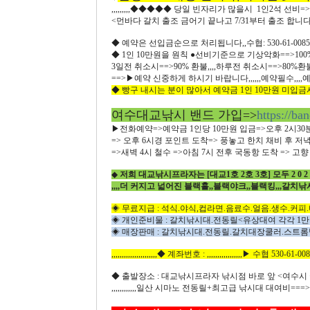
,,,,,,,,,◆◆◆◆◆ 당일 빈자리가 많을시 1인2석 선비=>2
<먼바다 갈치 출조 금어기 끝나고 7/31부터 출조 합니다
◆ 예약은 선입금순으로 처리됩니다,,수협: 530-61-00
◆ 1인 10만원을 원칙 ●선비기준으로 기상악화==>100%
3일전 취소시==>90% 환불,,,,하루전 취소시==>80%
==>▶예약 신중하게 하시기 바랍니다,,,,,,예약필수,,,,예약금
◆ 빵구 내시는 분이 많아서 예약금 1인 10만원 미
여수대교낚시 밴드 가입=>
https://ba
▶전화예약=>예약금 1인당 10만원 입금=>오후 2시30
=> 오후 6시경 포인트 도착=> 풍놓고 한치 채비 후 저
=>새벽 4시 철수 =>아침 7시 전후 국동항 도착 => 고향 앞
◆
저희 대교낚시프라자는 [대교1호 2호 3호] 모두 2 0
,,,,더 커지고 넓어진 블랙홀,,블랙야크,,블랙킹,,,갈치낚
◈ 무료지급 : 석식.야식,컵라면.음료수.얼음.생수.커피.
◈ 개인준비물 : 갈치낚시대.전동릴<유상대여 각각 1
◈ 매장판매 : 갈치낚시대.전동릴.갈치대장쿨러.스트롬
,,,,,,,,,,,,,,,,,,,,,,◆ 계좌번호 : ,,,,,,,,,,,,,,,,,▶ 수협 530-61-0
◆ 출발장소 : 대교낚시프라자 낚시점 바로 앞 <여수시 국동
,,,,,,,,,,,,일산 시마노 전동릴+최고급 낚시대 대여비==