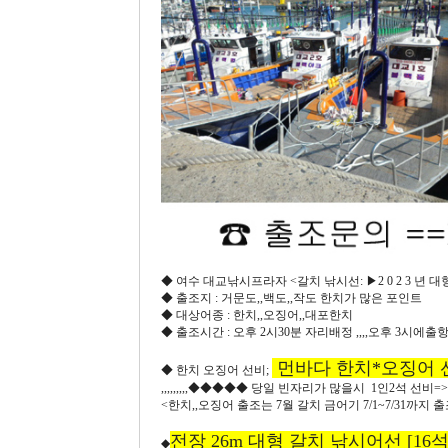
◆ 여수 대교낚시프라자 <갈치 낚시선: ▶2 0 2 3 년 대형
◆ 출조지 : 거문도,,백도,,작도 한치가 많은 포인트
◆ 대상어종 : 한치,,오징어,,대포한치
◆ 출조시간 : 오후 2시30분 자리배정 ,,,,오후 3시에출항,,
먼바다 한치*오징어 선
◆ 한치 오징어 선비;
,,,,,,,,,◆◆◆◆◆ 당일 빈자리가 많을시 1인2석 선비=>2
<한치,,오징어 출조는 7월 갈치 금어기 7/1~7/31까지 
전장 26m 대형 갈치 낚시어선 [16석
◆