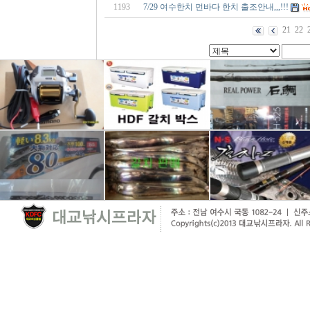
1193
7/29 여수한치 먼바다 한치 출조안내,,,!!!
21
22