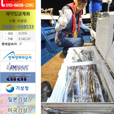
62,856
8,348,247
현재접속자
: 37