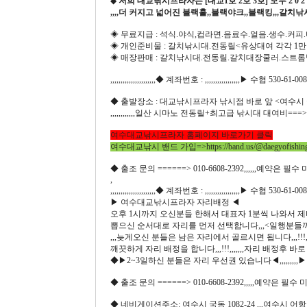
◆
저희 대교낚시프라자는 [대교1호 2호 3호] 모두 2 0
,,,,더 커지고 넓어진 블랙홀,,블랙야크,,블랙킹,,,갈치낚
◈ 무료지급 : 석식.야식,컵라면.음료수.얼음.생수.커피.
◈ 개인준비물 : 갈치낚시대.전동릴<유상대여 각각 1
◈ 매장판매 : 갈치낚시대.전동릴.갈치대장쿨러.스트롬
,,,,,,,,,,,,,,,,,,,,,,◆ 계좌번호 : ,,,,,,,,,,,,,,,,,▶ 수협 530-61-0
◆ 출발장소 : 대교낚시프라자 낚시점 바로 앞 <여수시 국동
,,,,,,,,,,,,일산 시마노 전동릴+최고급 낚시대 대여비==
여수대교낚시프라자 홈페이지 바로가기 클릭
여수대교낚시 밴드 가입=>
https://band.us/@daegyofishin
◆ 출조 문의 ======> 010-6608-2392,,,,,,예약은 필수
,
,,,,,,,,,,,,,,,,,,,,,,◆ 계좌번호 : ,,,,,,,,,,,,,,,,,▶ 수협 530-61-0
▶ 여수대교낚시프라자 자리배정 ◀
오후 1시까지 오신분들 한해서 대표자 1분씩 나와서 제비뽑
뽑으신 순서대로 자리를 먼저 선택합니다,,,<일행분들
,,,늦게오신 분들은 남은 자리에서 골르시면 됩니다,,,!!
깨끗하게 자리 배정을 합니다,,,!!!,,,,,,,자리 배정후 바로 
◆▶2~3일하신 분들은 자리 우선권 있습니다◀,,,,,,,
◆ 출조 문의 ======> 010-6608-2392,,,,,예약은 필수 
◆ 네비게이션주소: 여수시 국동 1082-24 ,,,여수시