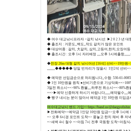
◆ 여수 대교낚시프라자 <갈치 낚시선: ▶2 0 2 3 년 대
◆ 출조지 : 거문도,,백도,,작도 갈치가 많은 포인트
◆ 대상어종 : 갈치, 大갈치, 삼치,고등어,한치,오징어
◆ 출조시간 : 오후 1시 자리배정 ,,,,오후 1시에출항,,,,,
◆
전장 26m 대형 갈치 낚시어선 [16석] 선비=>19만원
,,,,,,,,,◆◆◆◆◆ 당일 빈자리가 많을시 1인2석 선비=>2
◆ 예약은 선입금순으로 처리됩니다,,수협: 530-61-00
◆ 1인 10만원을 원칙 ●선비기준으로 기상악화==>100%
3일전 취소시==>90% 환불,,,,하루전 취소시==>80%
==>▶예약 신중하게 하시기 바랍니다,,,,,,예약필수,,,,예약금
◆ 빵구 내시는 분이 많아서 예약금 1인 10만원 미
여수대교낚시 밴드 가입=>
https://band.us/@daegyofishin
▶전화예약=>예약금 1인당 10만원 입금=>오후 1시에
=> 오후 6시경 포인트 도착=> 풍놓고 한치 채비 후 저
=>새벽 4시 철수 =>아침 7시 전후 국동항 도착<아침