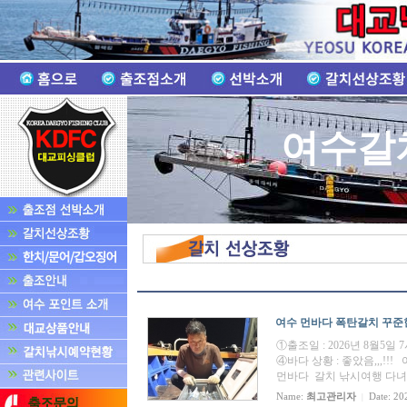
여수갈
여수 먼바다 폭탄갈치 꾸준한 
①출조일 : 2026년 8월5일
④바다 상황 : 좋았음,,,
먼바다 갈치 낚시여행 다녀왔습
Name:
최고관리자
Date: 20
|