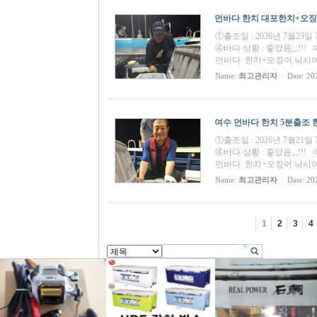
먼바다 한치 대포한치+오징어 
①출조일 : 2026년 7월23
④바다 상황 : 좋았음,,,
먼바다 한치+오징어 낚시여행
Name:
최고관리자
Date: 20
|
여수 먼바다 한치 5분출조 한치
①출조일 : 2026년 7월21
④바다 상황 : 좋았음,,,
먼바다 한치+오징어 낚시여행
Name:
최고관리자
Date: 20
|
1
2
3
4