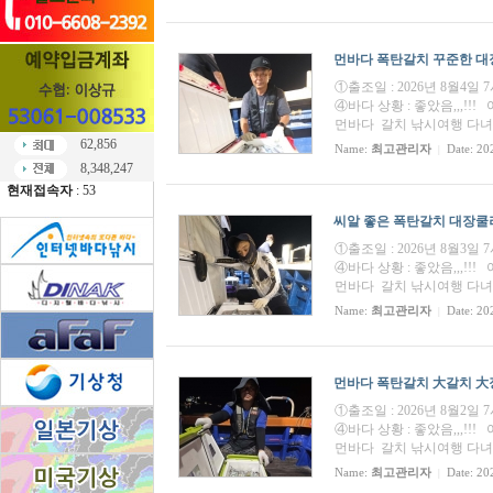
먼바다 폭탄갈치 꾸준한 대장쿨
①출조일 : 2026년 8월4일
④바다 상황 : 좋았음,,,
먼바다 갈치 낚시여행 다녀왔습
62,856
Name:
최고관리자
Date: 20
|
8,348,247
현재접속자
: 53
씨알 좋은 폭탄갈치 대장쿨러 
①출조일 : 2026년 8월3일
④바다 상황 : 좋았음,,,
먼바다 갈치 낚시여행 다녀왔습
Name:
최고관리자
Date: 20
|
먼바다 폭탄갈치 大갈치 大장쿨
①출조일 : 2026년 8월2일
④바다 상황 : 좋았음,,,
먼바다 갈치 낚시여행 다녀왔습
Name:
최고관리자
Date: 20
|