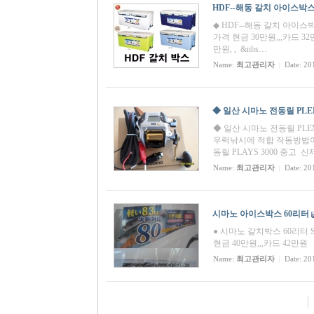
HDF--해동 갈치 아이스박스,,,
◆ HDF--해동 갈치 아이스박스
가격 현금 30만원,,,카드 32
만원, , &nbs…
Name:
최고관리자
Date: 20
|
◆ 일산 시마노 전동릴 PLEMI
◆ 일산 시마노 전동릴 PLEMI
우럭낚시에 적합 작동방법이
동릴 PLAYS 3000 중고 
Name:
최고관리자
Date: 20
|
시마노 아이스박스 60리터
● 시마노 갈치박스 60리터 SPA
현금 40만원,,,카드 42만원
Name:
최고관리자
Date: 20
|