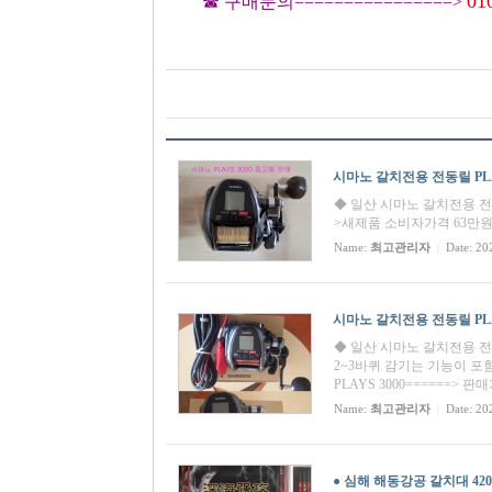
01
☎ 구매문의================>
시마노 갈치전용 전동릴 PLAY
◆ 일산 시마노 갈치전용 전동릴 
>새제품 소비자가격 63만원,,
Name:
최고관리자
Date: 20
|
시마노 갈치전용 전동릴 PLAY
◆ 일산 시마노 갈치전용 전동
2~3바퀴 감기는 기능이 포함
PLAYS 3000======> 판
Name:
최고관리자
Date: 20
|
● 심해 해동강공 갈치대 42