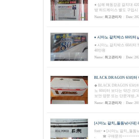
● 심해 해동강공 갈치대 420
방 하드케이스 별도 구입시 5 
Name:
최고관리자
Date: 20
|
● 시마노 갈치박스 60리터
● 시마노 갈치박스 60리터 SPA
40만원
Name:
최고관리자
Date: 20
|
BLACK DRAGON 63리
◆ BLACK DRAGON 
노 60리터 보다는 약간 크
보안 양문 또는 단문개방,,
Name:
최고관리자
Date: 20
|
[시마노 갈치,,돌돔낚시대] 리
font> ● [시마노 갈치,,돌
, ☎ 구매문의===========