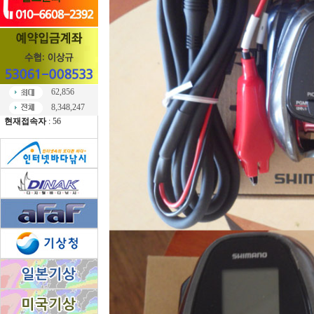
62,856
8,348,247
현재접속자
: 56