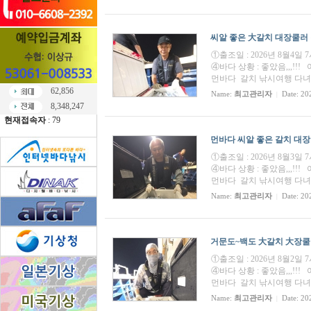
씨알 좋은 大갈치 대장쿨러 갈치
①출조일 : 2026년 8월4일
④바다 상황 : 좋았음,,,
먼바다 갈치 낚시여행 다녀왔습
62,856
Name:
최고관리자
Date: 20
|
8,348,247
현재접속자
: 79
먼바다 씨알 좋은 갈치 대장쿨
①출조일 : 2026년 8월3일
④바다 상황 : 좋았음,,,
먼바다 갈치 낚시여행 다녀왔습
Name:
최고관리자
Date: 20
|
거문도~백도 大갈치 大장쿨러 
①출조일 : 2026년 8월2일
④바다 상황 : 좋았음,,,
먼바다 갈치 낚시여행 다녀왔습
Name:
최고관리자
Date: 20
|