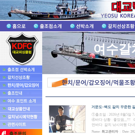
여수갈
거문도~백도 갈치 꾸준한 갈치조
①출조일 : 2026년 8월5일
④바다 상황 : 좋았음,,,
먼바다 갈치 낚시여행 다녀왔습
Name:
최고관리자
Date: 20
|