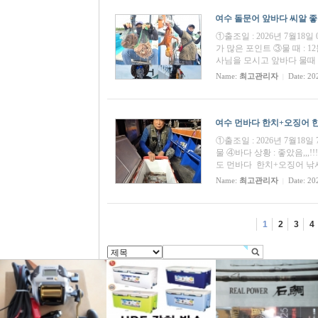
여수 돌문어 앞바다 씨알 좋은 
①출조일 : 2026년 7월18
가 많은 포인트 ③물 때 : 1
사님을 모시고 앞바다 물때
Name:
최고관리자
Date: 20
|
여수 먼바다 한치+오징어 한치
①출조일 : 2026년 7월18
물 ④바다 상황 : 좋았음,,
도 먼바다 한치+오징어 낚
Name:
최고관리자
Date: 20
|
1
2
3
4