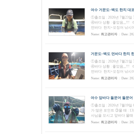
여수 거문도~백도 한치 대포한치
①출조일 : 2026년 7월23
④바다 상황 : 좋았음,,,
먼바다 한치+오징어 낚시여행
Name:
최고관리자
Date: 20
|
거문도~백도 먼바다 한치 한치조
①출조일 : 2026년 7월21
④바다 상황 : 좋았음,,,
먼바다 한치+오징어 낚시여행
Name:
최고관리자
Date: 20
|
여수 앞바다 돌문어 돌문어 조황
①출조일 : 2026년 7월19
가 많은 포인트 ③물 때 : 1
사님을 모시고 앞바다 물때
Name:
최고관리자
Date: 20
|