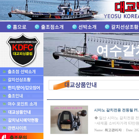
여수갈
시마노 갈치전용 전동릴 PLAY
◆ 일산 시마노 갈치전용 전동릴 
>새제품 소비자가격 63만원,,
Name:
최고관리자
Date: 20
|