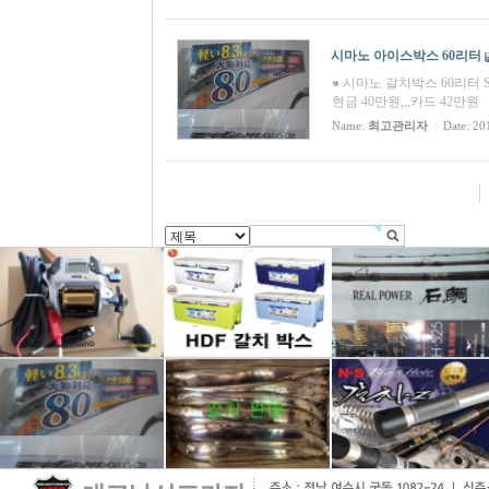
시마노 아이스박스 60리터
● 시마노 갈치박스 60리터 SPA
현금 40만원,,,카드 42만원
Name:
최고관리자
Date: 20
|