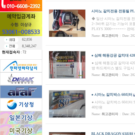
시마노 갈치전용 전동릴 PLAY
◆ 일산 시마노 갈치전용 전동
2~3바퀴 감기는 기능이 포함
PLAYS 3000======> 판
Name:
최고관리자
Date: 20
|
62,856
8,348,247
현재접속자
: 72
● 심해 해동강공 갈치대 42
● 심해 해동강공 갈치대 420
방 하드케이스 별도 구입시 5 
Name:
최고관리자
Date: 20
|
● 시마노 갈치박스 60리터
● 시마노 갈치박스 60리터 SPA
40만원
Name:
최고관리자
Date: 20
|
BLACK DRAGON 63리