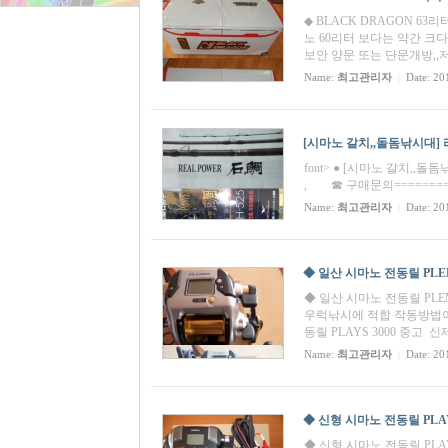
◆ BLACK DRAGON 
노 60리터 보다는 약간 크
보안 양문 또는 단문개방,,
Name:
최고관리자
Date: 20
|
[시마노 갈치,,돌돔낚시대] 리
font> ● [시마노 갈치,,돌
, ☎ 구매문의===========
Name:
최고관리자
Date: 20
|
◆ 일산 시마노 전동릴 PLEMI
◆ 일산 시마노 전동릴 PLEMI
우럭낚시에 적합 작동방법이
동릴 PLAYS 3000 중고 
Name:
최고관리자
Date: 20
|
◆ 신형 시마노 전동릴 PLAYS
◆ 신형 시마노 전동릴 PLAY