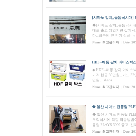
[시마노 갈치,,돌돔낚시대] 리
◆[시마노 갈치,,돌돔낚시대] 
대로 출고 되었지만 갈치낚
다,,,최근에 큰 인기 상품 ◐
Name:
최고관리자
Date: 20
|
HDF--해동 갈치 아이스박스,,,
◆ HDF--해동 갈치 아이스박스
가격 현금 30만원,,,카드 32
만원, , &nbs…
Name:
최고관리자
Date: 20
|
◆ 일산 시마노 전동릴 PLEMI
◆ 일산 시마노 전동릴 PLEMI
우럭낚시에 적합 작동방법이
동릴 PLAYS 3000 중고 
Name:
최고관리자
Date: 20
|