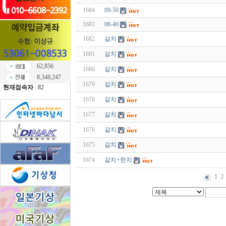
1684
09-50
1683
06-46
1682
갈치
1681
갈치
62,856
1680
갈치
8,348,247
1679
갈치
현재접속자
: 82
1678
갈치
1677
갈치
1676
갈치
1675
갈치
1674
갈치+한치
1
2