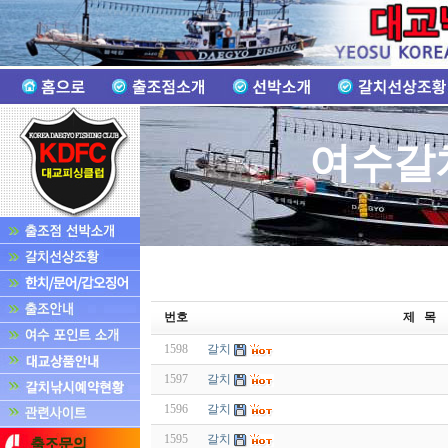
여수갈
번호
제 목
1598
갈치
1597
갈치
1596
갈치
1595
갈치