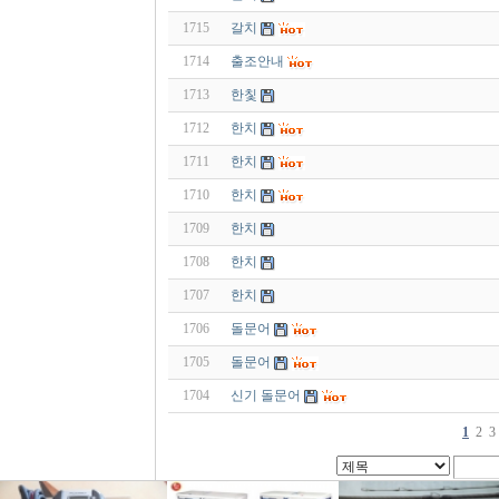
1715
갈치
1714
출조안내
1713
한칯
1712
한치
1711
한치
1710
한치
1709
한치
1708
한치
1707
한치
1706
돌문어
1705
돌문어
1704
신기 돌문어
1
2
3