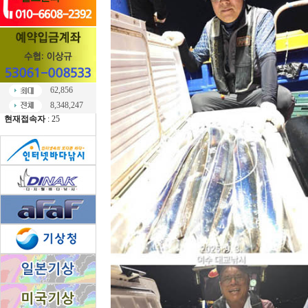
62,856
8,348,247
현재접속자
: 25