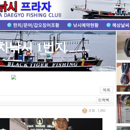
치낚시 1번지
조회 : 1,062