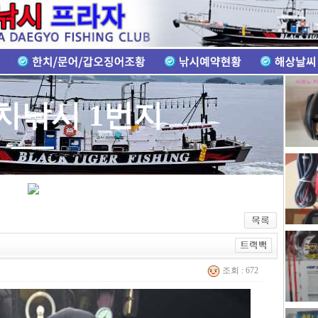
치낚시 전문점
조회 : 672